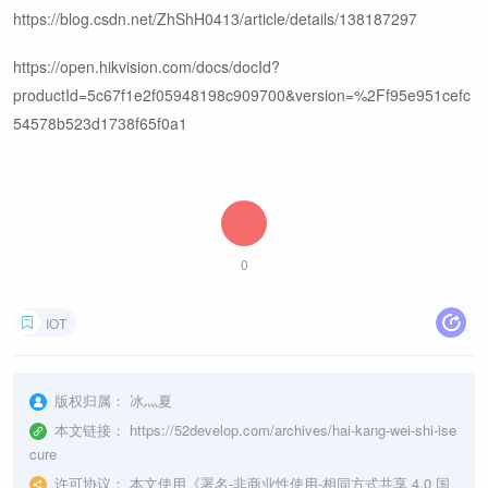
https://blog.csdn.net/ZhShH0413/article/details/138187297
https://open.hikvision.com/docs/docId?
productId=5c67f1e2f05948198c909700&version=%2Ff95e951cefc
54578b523d1738f65f0a1
0
IOT
版权归属：
冰灬夏
本文链接：
https://52develop.com/archives/hai-kang-wei-shi-ise
cure
许可协议：
本文使用《
署名-非商业性使用-相同方式共享 4.0 国