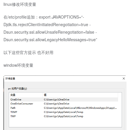
linux修改环境变量
在/etc/profile追加：export
JAVA
OPTIONS=“-
Djdk.tls.rejectClientInitiatedRenegotiation=true -
Dsun.security.ssl.allowUnsafeRenegotiation=false -
Dsun.security.ssl.allowLegacyHelloMessages=true”
以下这些官方提示 也不好用
window环境变量