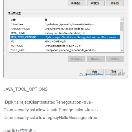
JAVA_TOOL_OPTIONS
-Djdk.tls.rejectClientInitiatedRenegotiation=true -
Dsun.security.ssl.allowUnsafeRenegotiation=false -
Dsun.security.ssl.allowLegacyHelloMessages=true
cmd执行结果如下